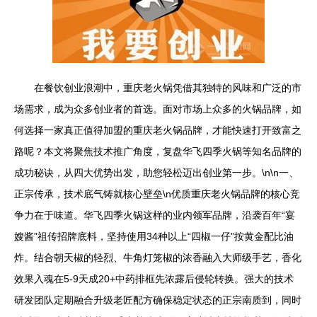
在餐饮创业浪潮中，重庆老火锅凭借其独特的风味和广泛的市
场需求，成为众多创业者的首选。面对市场上众多的火锅品牌，如
何选择一家真正值得加盟的重庆老火锅品牌，才能快速打开致富之
路呢？本文将聚焦技术推广角度，复盘华飞四季火锅等知名品牌的
成功秘诀，从四大优势出发，助您轻松迈出创业第一步。\n\n一、
正宗传承，技术底气铸就核心壁垒\n优质重庆老火锅品牌的核心竞
争力在于味道。华飞四季火锅这样的业内领军品牌，沿袭百年“宴
嫂酱”祖传招牌底料，坚持使用34种以上“四椒一仔”按黄金配比油
炸。结合朝天椒的轻烈、牛角灯笼椒的浓香融入大师级手艺，香化
效果入魂在5-9天成20+中药排框先浓露后侵轮转换。强大的技术
研发团队定期融合升级老匠配方确保稳定状态的正宗南质到，同时