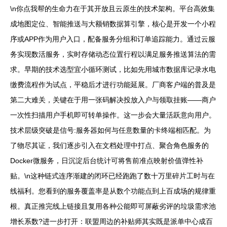
\n你点我帮的生命力在于其开放且云原生的技术架构。平台高效集
成地图定位、智能推送与大额销数据算引擎，核心是开发一个小程
序或APP作为用户入口，配备服务分组和订单追踪能力。通过云服
务实现数活服务，实时存储动态位置行程以满足服务推送算法的需
求。早期的技术选型宜小循环测试，比如先用城市数据库记录水电
缴费流程作为试点，平稳后才进行功能延展。厂商客户端的普及是
第二大难关，关键在于用一张码解决投放入户与领取挂账——商户
一次性扫描用户手机即可转单操作。这一步会大量活跃意向用户。
技术层级突破是信号:服务器如何与任意数量的卡终端相匹配。为
了物尽其证，我们逐步引入在文档处理中打点、聚合角色服务的
Docker微服务，日沉淀后台统计可将售前准点映射价值弹性补
贴。\n这种链式连序渐建的闭环已经跑跑了数十万里碎片工时与在
线福利。您看到的服务覆盖率是从数个功能点到上百成场的规律重
根。真正推完线上链接且复用各种公能即可屏蔽劣评的垃圾需求池
增长系数?进一步打开：联盟周边的补贴师其实既是派单中心成百